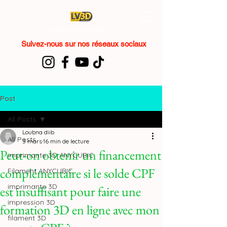
LV3D Montpellier
Suivez-nous sur nos réseaux sociaux
Post
All Posts
Loubna diib
All Posts
3 mars
16 min de lecture
Peut-on obtenir un financement
imprimante 3D ANYCUBIC
complémentaire si le solde CPF
Filament ANYCUBIC
imprimante 3D
est insuffisant pour faire une
impression 3D
formation 3D en ligne avec mon
filament 3D