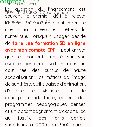
compte CPF ?
concession LV3D
La question du financement est 
CREALITY SPARKX i7 Color Combo
souvent le premier défi à relever 
formation impression 3D
lorsque l'on souhaite entreprendre 
une transition vers les métiers du 
numérique. Lorsqu'un usager décide 
de 
faire une formation 3D en ligne 
avec mon compte CPF
, il peut arriver 
que le montant cumulé sur son 
espace personnel soit inférieur au 
coût réel des cursus de haute 
spécialisation. Les métiers de l'image 
de synthèse, qu'il s'agisse d'animation, 
d'architecture virtuelle ou de 
conception industrielle, exigent des 
programmes pédagogiques denses 
et un accompagnement d'experts, ce 
qui justifie des tarifs parfois 
supérieurs à 2000 ou 3000 euros. 