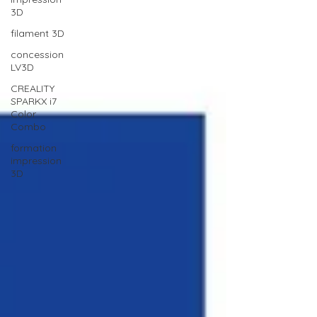
3D
filament 3D
concession
LV3D
CREALITY
SPARKX i7
Color
Combo
formation
impression
3D