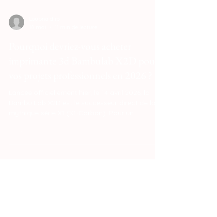
Loubna diib
18 mai
11 min de lecture
Pourquoi devriez-vous acheter
imprimante 3d Bambulab X2D pour
vos projets professionnels en 2026 ?
Lancée officiellement hier, le 14 avril 2026, la
Bambu Lab X2D est le successeur direct de la
mythique série X1 (X1-Carbon). Pour un
professionnel, elle représente un saut
technologique majeur en démocratisant des
fonctionnalités autrefois réservées aux
machines industrielles à plus de 2 000 €.