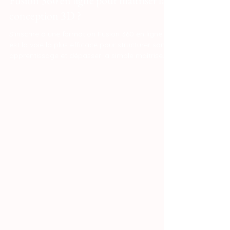
21 juin
20 min de lecture
Pourquoi s'inscrire à une formation
Fusion 360 en ligne pour maîtriser la
conception 3D ?
S'inscrire à une formation Fusion 360 en ligne
est la voie la plus efficace pour structurer son
apprentissage et dépasser la simple maîtrise
technique. Contrairement à l'autodidactisme, la
formation offre un parcours guidé qui articule
modélisation paramétrique, simulation et
fabrication (FAO) au sein d'un écosystème
cloud unifié. Cet encadrement pédagogique
permet d'adopter immédiatement les bonnes
pratiques industrielles, d'éviter les erreurs
structurelles et de transformer