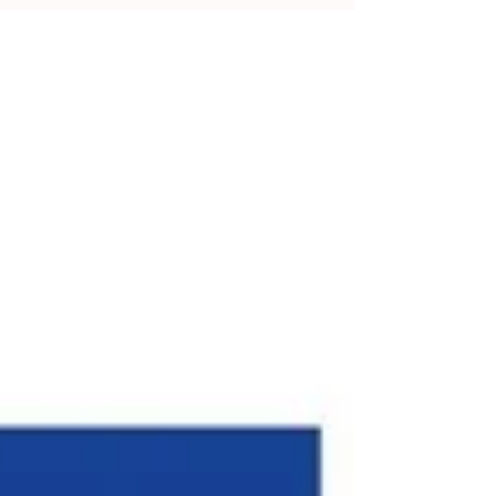
parcours certifiés Qualiopi, vous vous assurez
une montée en compétence reconnue par l'État,
indispensable pour crédibiliser votre nouveau
profil de technicien en fabrication additive
auprès des recruteurs industriels.