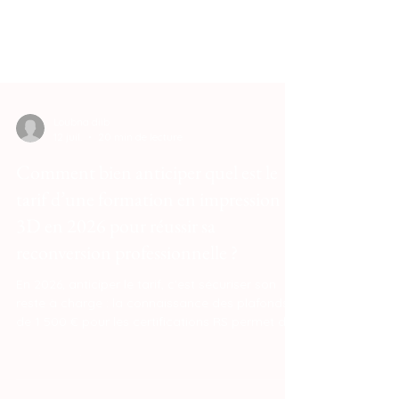
Loubna diib
12 juil.
20 min de lecture
Comment bien anticiper quel est le
tarif d’une formation en impression
3D en 2026 pour réussir sa
reconversion professionnelle ?
En 2026, anticiper le tarif, c'est sécuriser son
reste à charge : la connaissance des plafonds
de 1 500 € pour les certifications RS permet de
choisir une formation de qualité sans surprise
financière. En alignant votre budget sur des