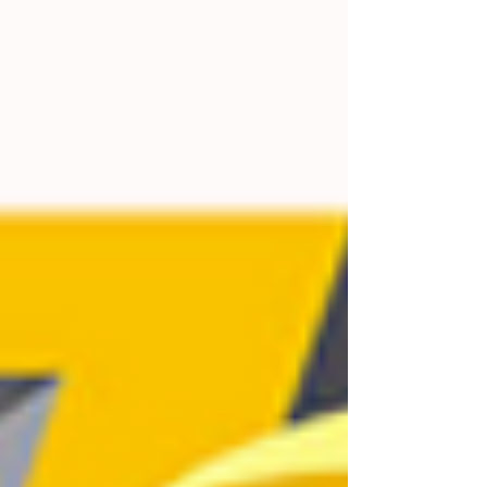
investissant dans un produit certifié, vous
bénéficiez d'une tolérance de diamètre
rigoureuse qui protège votre matériel et d'un
support technique expert pour optimiser vos
réglages. Ce qui semble être un surcoût initial
devient une économie réelle de temps et
d'énergie, garantissant un taux de réussite
maximal pour tous vos projets