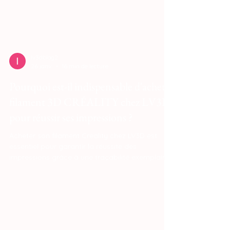
lv3dblog2
26 janv.
16 min de lecture
Pourquoi est-il indispensable d'acheter
filament 3D CRÉALITY chez LV3D
pour réussir ses impressions ?
Acheter son filament Creality chez LV3D est
essentiel pour garantir la réussite des
impressions grâce à une traçabilité exemplaire
et une conservation optimale (sans humidité).
En évitant les stocks périmés ou les