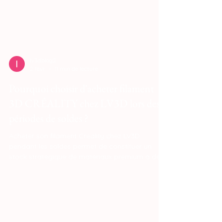
lv3dblog2
2 févr.
11 min de lecture
Pourquoi choisir d'acheter filament
3D CRÉALITY chez LV3D lors des
périodes de soldes ?
Acheter son filament Creality chez LV3D
pendant les soldes permet de constituer un
stock stratégique de matériaux premium à des
prix imbattables, tout en garantissant la
fraîcheur et la qualité des produits. C'est
l'occasion idéale d'accéder à des gammes
techniques (comme le CR-Silk ou le Hyper PLA)