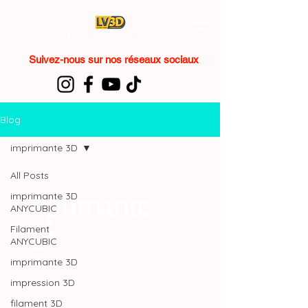
LV3D Montpellier
Suivez-nous sur nos réseaux sociaux
Blog
imprimante 3D
All Posts
imprimante
imprimante 3D
ANYCUBIC
3D
Filament
ANYCUBIC
imprimante 3D
impression 3D
filament 3D