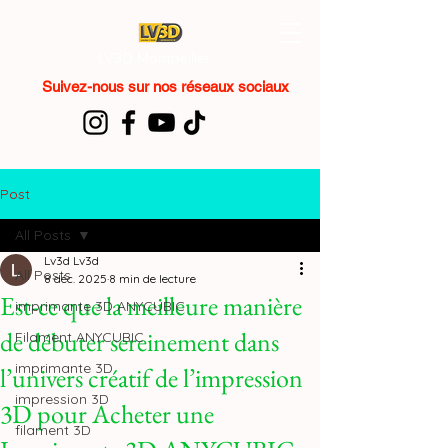
LV3D Montpellier
Suivez-nous sur nos réseaux sociaux
Post
All Posts
Lv3d Lv3d
All Posts
8 déc. 2025
8 min de lecture
Est-ce que la meilleure manière
imprimante 3D ANYCUBIC
de débuter sereinement dans
Filament ANYCUBIC
imprimante 3D
l’univers créatif de l’impression
impression 3D
3D pour Acheter une
filament 3D