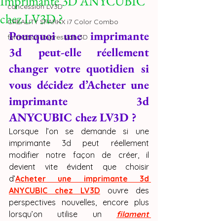
Imprimante 3D ANYCUBIC
concession LV3D
chez LV3D ?
CREALITY SPARKX i7 Color Combo
Pourquoi une imprimante 
formation impression 3D
3d peut-elle réellement 
changer votre quotidien si 
vous décidez d’Acheter une 
imprimante 3d 
ANYCUBIC chez LV3D ?
Lorsque l’on se demande si une 
imprimante 3d peut réellement 
modifier notre façon de créer, il 
devient vite évident que choisir 
d’
Acheter une imprimante 3d 
ANYCUBIC chez LV3D
 ouvre des 
perspectives nouvelles, encore plus 
lorsqu’on utilise un 
filament 