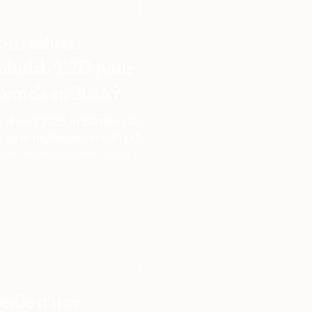
ous acheter
mbulab X2D pour
ionnels en 2026 ?
e 14 avril 2026, la Bambu Lab
 de la mythique série X1 (X1-
nel, elle représente un saut
émocratisant des
éservées aux machines
 €.
réelle d'une