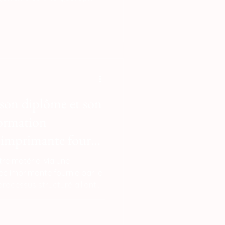
e. Ce dispositif permet de
 formation en un
médiat : vous recevez une
nce capable d'imprimer à
outil d'apprentissage et de
on diplôme et son
formation
 imprimante fourni
re matériel via une
c imprimante fournie par le
rocessus structuré alliant
tation d'équipement. Après
certifié Qualiopi, vous
e performance (vitesse de