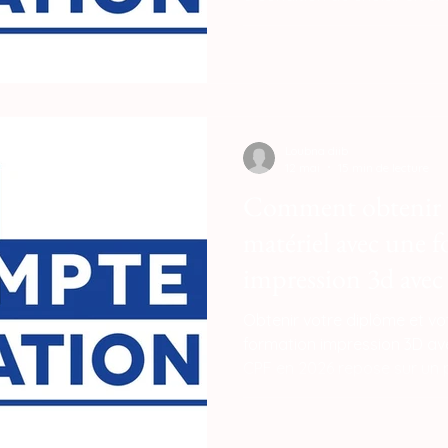
proposant ce pack spécifiqu
transformer vos droits à la
investissement productif im
imprimante haute performa
500 mm/s qui devient votre 
production.
Loubna diib
12 mai
15 min de lecture
Comment obtenir s
matériel avec une 
impression 3d avec
CPF ?
Obtenir votre diplôme et vot
formation impression 3D ave
CPF en 2026 repose sur un p
validation des acquis et do
avoir sélectionné un cursus 
recevez votre machine haut