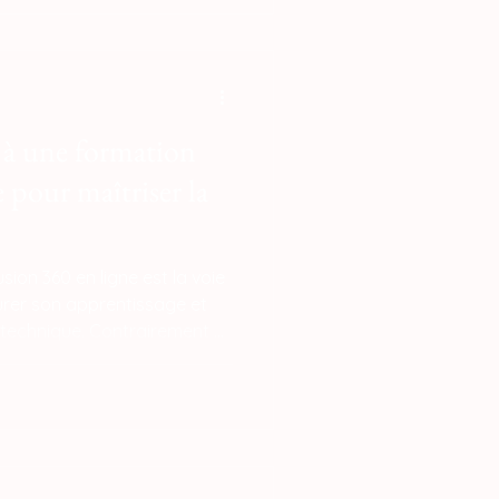
lients industriels grâce à
 matériel de pointe. En
ouvrir une concession LV3D,
e à une formation
 pour maîtriser la
sion 360 en ligne est la voie
turer son apprentissage et
 technique. Contrairement à
ion offre un parcours guidé
ramétrique, simulation et
'un écosystème cloud unifié.
que permet d'adopter
atiques industrielles,
elles et de transformer