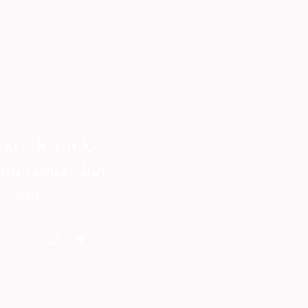
 de choisir une formation de
ière. En alignant votre
tifiés Qualiopi, vous vous
mpétence reconnue par
rédibiliser votre nouveau
ication additive auprès des
us choisir les
 une concession
venir ?
ges d'ouvrir une concession
ité immédiate offerte par un
 cette enseigne, vous
chniques exclusifs pour
mpression 3d à la demande.
 concession LV3D