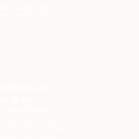
ses lors d'une formation à
e incluse via le CPF en 2026
aîtrise complète du cycle de
e à l'objet physique. Le pilier
on 360, où vous apprenez à
métriques complexes en
 de $\pm 0,02$ mm,
ations industrielles.
énéficier d'une
on 3d avec
 CPF en 2026 ?
e bénéficier d'une formation à
 incluse via le CPF en 2026,
ganisme certifié Qualiopi