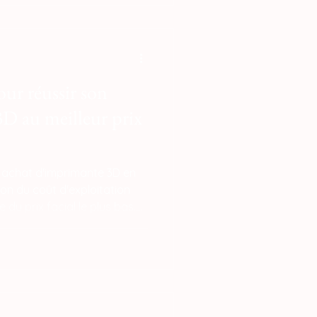
omicile pour entamer la
e la certification finale
 modéliser des pièces
our réussir son
D au meilleur prix
e achat d'imprimante 3D en
ion du coût d'exploitation
 du prix facial le plus bas.
ste à sélectionner un
 totale (comme la Bambu Lab
 auprès d'un revendeur
 LV3D, Atome3D ou Polyfab3D.
ficiez d'une hotline
un stock local de pièces