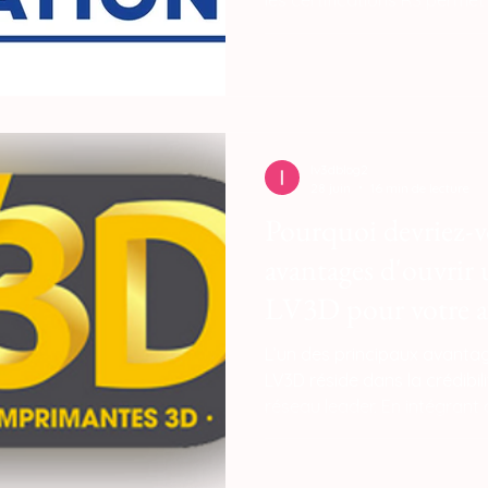
les certifications RS permet
qualité sans surprise financ
budget sur des parcours cer
assurez une montée en co
l'État, indispensable pour c
profil de technicien en fabr
recruteurs industriels.
lv3dblog2
28 juin
16 min de lecture
Pourquoi devriez-vo
avantages d'ouvrir
LV3D pour votre a
L’un des principaux avanta
LV3D réside dans la crédibil
réseau leader. En intégrant
bénéficiez de protocoles te
optimiser votre service d'i
Les avantages d'ouvrir une