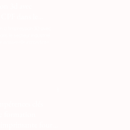
on 3d avec
 CPF dans le
ie ?
ion à l'impression 3D avec
ans le secteur industriel
ne passerelle immédiate
que et la maintenance
dustrie ne cherche plus
mais des profils capables de
achine en produisant des
outillages sur mesure en
mpétences clés
e formation
 imprimante fourni