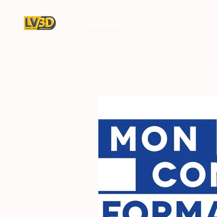
LV3D Montpellier
All Posts
imprimante 3D ANYCUBIC
concession LV3D
CREALITY 