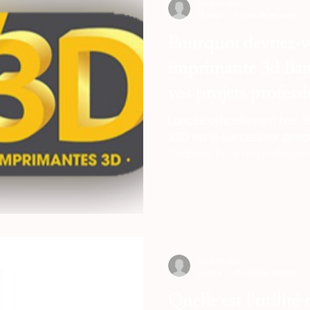
Loubna diib
18 mai
11 min de lecture
Pourquoi devriez-v
imprimante 3d Ba
vos projets profess
Lancée officiellement hier, l
X2D est le successeur direct
Carbon). Pour un profession
technologique majeur en d
fonctionnalités autrefois r
industrielles à plus de 2 000
Loubna diib
16 mai
15 min de lecture
Quelle est l'utilité 