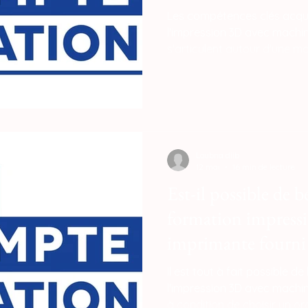
CPF ?
Les compétences clés acqui
l'impression 3D avec machin
s'articulent autour d'une m
fabrication, de l'idée virtuell
central est la CAO sur Fusi
modéliser des pièces para
garantissant une précision
indispensable pour les applic
Loubna diib
12 mai
16 min de lecture
Est-il possible de b
formation impressi
imprimante fourni
Il est tout à fait possible d
l'impression 3D avec machine
à condition de choisir un or