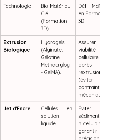
Technologie
Bio-Matériau 
Défi Maîtrisé 
Clé 
en Formation 
(Formation 
3D
3D)
Extrusion 
Hydrogels 
Assurer la 
Biologique
(Alginate, 
viabilité 
Gélatine 
cellulaire 
Methacryloyl 
après 
- GelMA).
l'extrusion 
(éviter la 
contrainte 
mécanique).
Jet d'Encre
Cellules en 
Éviter la 
solution 
sédimentatio
liquide.
n cellulaire et 
garantir la 
précision du 