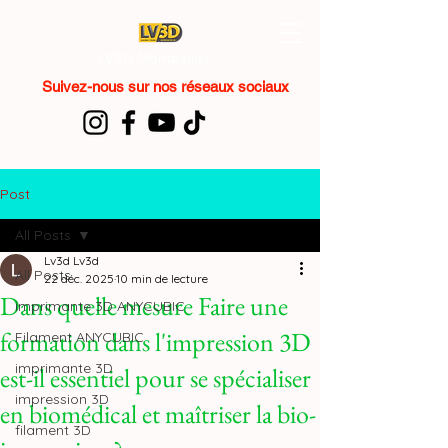
LV3D Montpellier
Suivez-nous sur nos réseaux sociaux
Post
All Posts
Lv3d Lv3d
All Posts
22 déc. 2025
10 min de lecture
Dans quelle mesure Faire une
imprimante 3D ANYCUBIC
formation dans l'impression 3D
Filament ANYCUBIC
imprimante 3D
est-il essentiel pour se spécialiser
impression 3D
en biomédical et maîtriser la bio-
filament 3D