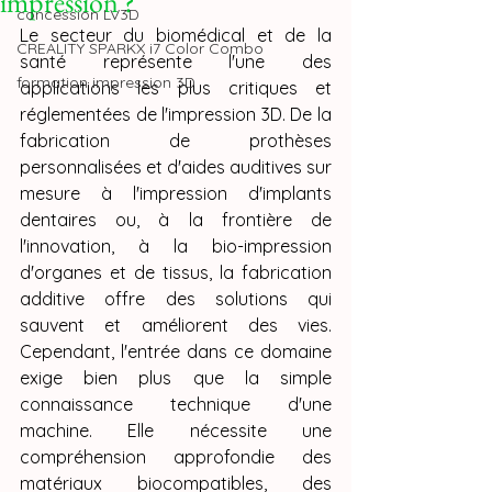
impression ?
concession LV3D
Le secteur du biomédical et de la 
CREALITY SPARKX i7 Color Combo
santé représente l'une des 
formation impression 3D
applications les plus critiques et 
réglementées de l'impression 3D. De la 
fabrication de prothèses 
personnalisées et d'aides auditives sur 
mesure à l'impression d'implants 
dentaires ou, à la frontière de 
l'innovation, à la bio-impression 
d'organes et de tissus, la fabrication 
additive offre des solutions qui 
sauvent et améliorent des vies. 
Cependant, l'entrée dans ce domaine 
exige bien plus que la simple 
connaissance technique d'une 
machine. Elle nécessite une 
compréhension approfondie des 
matériaux biocompatibles, des 