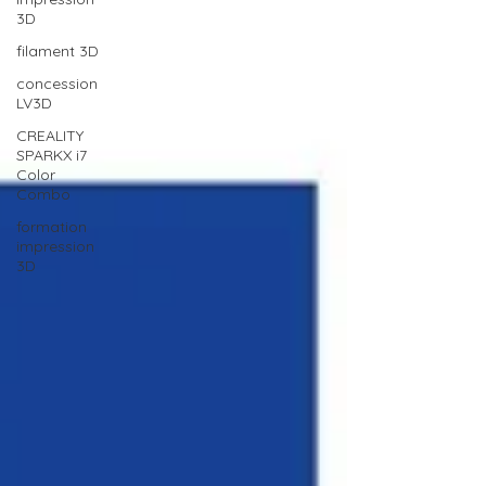
3D
filament 3D
concession
LV3D
CREALITY
SPARKX i7
Color
Combo
formation
impression
3D