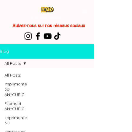
LV3D Montpellier
Suivez-nous sur nos réseaux sociaux
Blog
All Posts
All Posts
imprimante
3D
ANYCUBIC
Filament
ANYCUBIC
imprimante
3D
impression