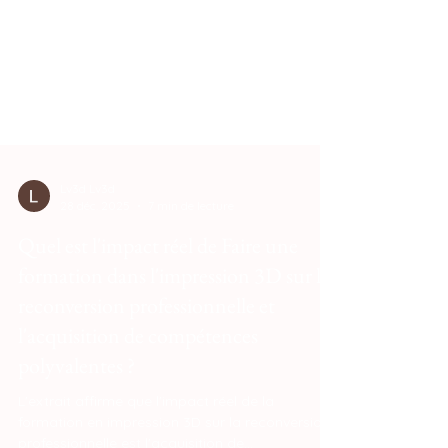
Lv3d Lv3d
28 déc. 2025
7 min de lecture
Quel est l'impact réel de Faire une
formation dans l'impression 3D sur la
reconversion professionnelle et
l'acquisition de compétences
polyvalentes ?
L'extrait affirme que l'impact réel de la