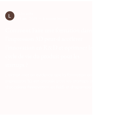
Lv3d Lv3d
23 déc. 2025
8 min de lecture
Comment Faire une formation dans
l'impression 3D peut-il accélérer
l'innovation en R&D et optimiser le
cycle de vie du produit pour les
startups ?
L'extrait met en évidence que la formation en
impression 3D est cruciale pour les startups afin
d'accélérer l'innovation en R&D et d'optimiser le
cycle de vie du produit. En maîtrisant la DfAM et
en réduisant le temps d'itération, l'équipe peut
innover plus rapidement et à moindre coût, tout