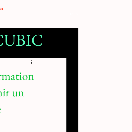
aux
MENU
YCUBIC
mante 3D
ormation
nir un
e