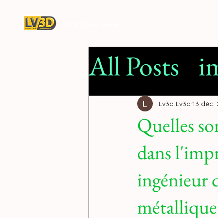
LV3D Montpellier
All Posts
i
Filamen
Lv3d Lv3d
13 déc.
Quelles so
impressio
dans l'imp
concessi
ingénieur q
métallique