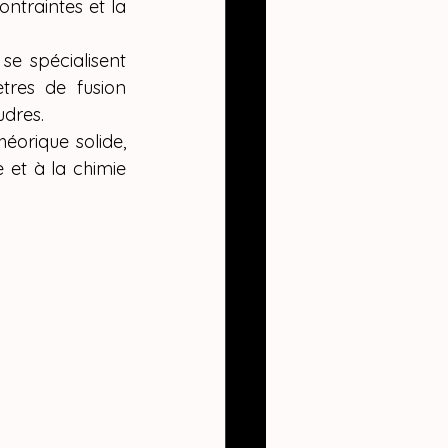
ntraintes et la 
se spécialisent 
res de fusion 
udres.
éorique solide, 
 et à la chimie 