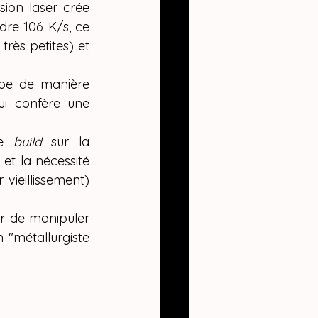
ion laser crée 
dre 106 K/s, ce 
rès petites) et 
pe de manière 
ui confère une 
e 
build
 sur la 
et la nécessité 
vieillissement) 
ur de manipuler 
"métallurgiste 