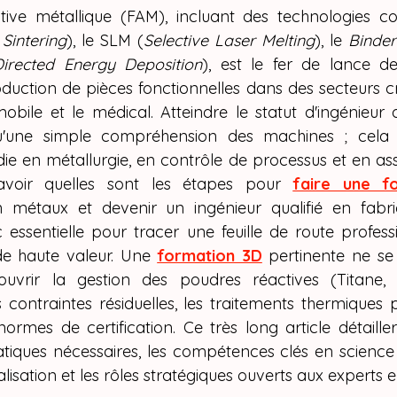
Y SPARKX i7 Colo
itive métallique (FAM), incluant des technologies 
Sintering
), le SLM (
Selective Laser Melting
), le 
Binder
 impression 3D
Directed Energy Deposition
), est le fer de lance de l
duction de pièces fonctionnelles dans des secteurs cri
omobile et le médical. Atteindre le statut d'ingénieur 
u'une simple compréhension des machines ; cela
ie en métallurgie, en contrôle de processus et en assu
voir quelles sont les étapes pour 
faire une fo
 métaux et devenir un ingénieur qualifié en fabric
 essentielle pour tracer une feuille de route professi
e haute valeur. Une 
formation 3D
 pertinente ne se 
uvrir la gestion des poudres réactives (Titane, A
ontraintes résiduelles, les traitements thermiques p
 normes de certification. Ce très long article détaille
iques nécessaires, les compétences clés en science 
rialisation et les rôles stratégiques ouverts aux experts 