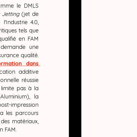
r Combo
comme le DMLS 
 Jetting
 (jet de 
'Industrie 4.0, 
tiques tels que 
qualifié en FAM 
 demande une 
rance qualité. 
rmation dans 
ation additive 
onnelle réussie 
limite pas à la 
luminium), la 
ost-impression 
ra les parcours 
des matériaux, 
en FAM.