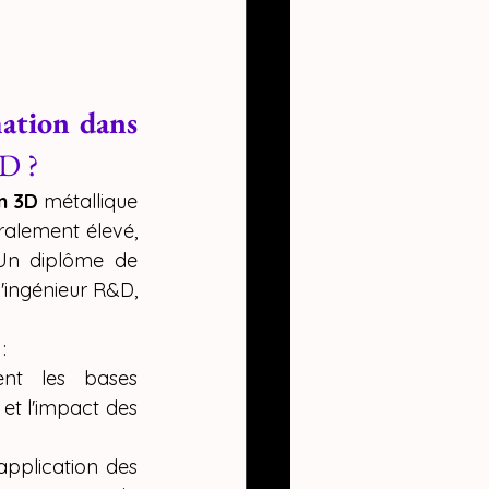
ation dans 
&D ?
n 3D
 métallique 
lement élevé, 
 Un diplôme de 
ingénieur R&D, 
:
ent les bases 
 et l'impact des 
application des 