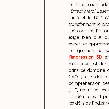
CREALIT
La fabrication add
(
Direct Metal Laser 
formation
liant) et le DED (
transformant la pro
l'aérospatial, l'aut
exige bien plus q
expertise approfond
La question de sa
l'impression 3D
 en
métallique est donc
dans ce domaine d
CAO ; elle doit co
compréhension des c
(HIP, recuit) et les
académiques et prat
les défis de l'indust