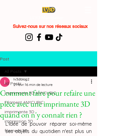
LV3D Montpellier
Suivez-nous sur nos réseaux sociaux
Post
All Posts
lv3dblog2
All Posts
21 févr.
16 min de lecture
Comment faire pour refaire une
imprimante 3D ANYCUBIC
pièce avec une imprimante 3D
Filament ANYCUBIC
imprimante 3D
quand on n'y connaît rien ?
impression 3D
L'idée de pouvoir réparer soi-même 
filament 3D
ses objets du quotidien n'est plus un 