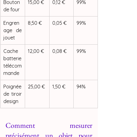
Bouton 
15,00 €
0,12 €
99%
de four
Engren
8,50 €
0,05 €
99%
age de 
jouet
Cache 
12,00 €
0,08 €
99%
batterie 
télécom
mande
Poignée 
25,00 €
1,50 €
94%
de tiroir 
design
Comment mesurer 
précisément un objet pour 