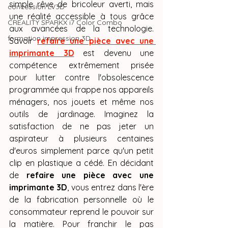
simple rêve de bricoleur averti, mais 
concession LV3D
une réalité accessible à tous grâce 
CREALITY SPARKX i7 Color Combo
aux avancées de la technologie. 
formation impression 3D
Savoir 
refaire une pièce avec une 
imprimante 3D
 est devenu une 
compétence extrêmement prisée 
pour lutter contre l'obsolescence 
programmée qui frappe nos appareils 
ménagers, nos jouets et même nos 
outils de jardinage. Imaginez la 
satisfaction de ne pas jeter un 
aspirateur à plusieurs centaines 
d'euros simplement parce qu'un petit 
clip en plastique a cédé. En décidant 
de 
refaire une pièce avec une 
imprimante 3D
, vous entrez dans l'ère 
de la fabrication personnelle où le 
consommateur reprend le pouvoir sur 
la matière. Pour franchir le pas 