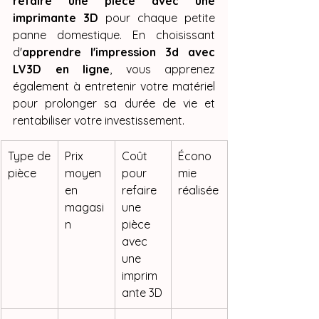
refaire une pièce avec une 
imprimante 3D
 pour chaque petite 
panne domestique. En choisissant 
d'
apprendre l'impression 3d avec 
LV3D en ligne
, vous apprenez 
également à entretenir votre matériel 
pour prolonger sa durée de vie et 
rentabiliser votre investissement.
Type de 
Prix 
Coût 
Écono
pièce
moyen 
pour 
mie 
en 
refaire 
réalisée
magasi
une 
n
pièce 
avec 
une 
imprim
ante 3D