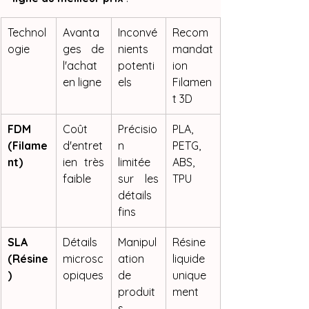
Technol
Avanta
Inconvé
Recom
ogie
ges de 
nients 
mandat
l'achat 
potenti
ion 
en ligne
els
Filamen
t 3D
FDM 
Coût 
Précisio
PLA, 
(Filame
d'entret
n 
PETG, 
nt)
ien très 
limitée 
ABS, 
faible
sur les 
TPU
détails 
fins
SLA 
Détails 
Manipul
Résine 
(Résine
microsc
ation 
liquide 
)
opiques
de 
unique
produit
ment
s 