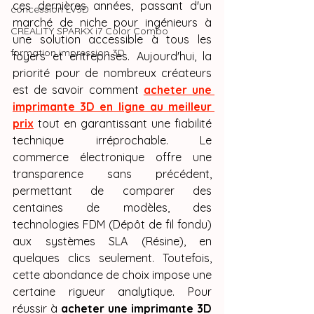
ces dernières années, passant d'un 
concession LV3D
marché de niche pour ingénieurs à 
CREALITY SPARKX i7 Color Combo
une solution accessible à tous les 
formation impression 3D
foyers et entreprises. Aujourd'hui, la 
priorité pour de nombreux créateurs 
est de savoir comment 
acheter une 
imprimante 3D en ligne au meilleur 
prix
 tout en garantissant une fiabilité 
technique irréprochable. Le 
commerce électronique offre une 
transparence sans précédent, 
permettant de comparer des 
centaines de modèles, des 
technologies FDM (Dépôt de fil fondu) 
aux systèmes SLA (Résine), en 
quelques clics seulement. Toutefois, 
cette abondance de choix impose une 
certaine rigueur analytique. Pour 
réussir à 
acheter une imprimante 3D 