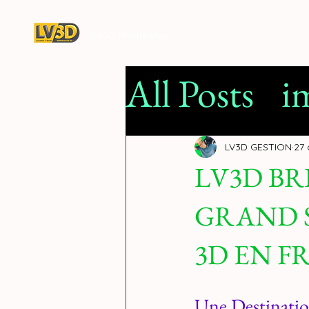
LV3D Montpellier
All Posts
i
Filamen
LV3D GESTION
27 
LV3D BR
impressio
GRAND 
concessi
3D EN F
Une Destinati