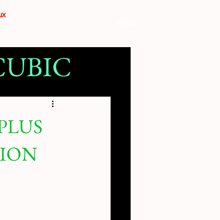
aux
MENU
YCUBIC
mante 3D
 PLUS
ION