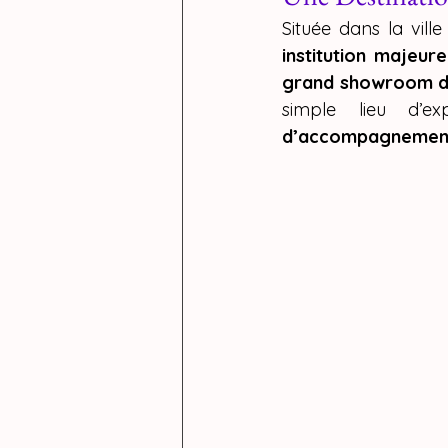
CREALIT
Située dans la vil
institution majeure
formation
grand showroom de
simple lieu d’e
d’accompagnement