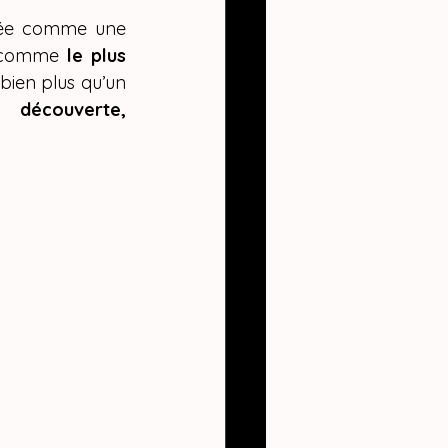
r Combo
 s’est imposée comme une 
u comme 
le plus 
bien plus qu’un 
 découverte, 