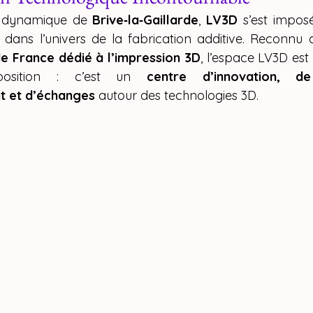
Y SPARKX i7 Colo
le dynamique de 
Brive‑la‑Gaillarde
, 
LV3D
 dans l’univers de la fabrication additive. Reconn
 impression 3D
 France dédié à l’impression 3D
, l’espace LV3D est 
xposition : c’est un 
centre d’innovation, de
 et d’échanges
 autour des technologies 3D.