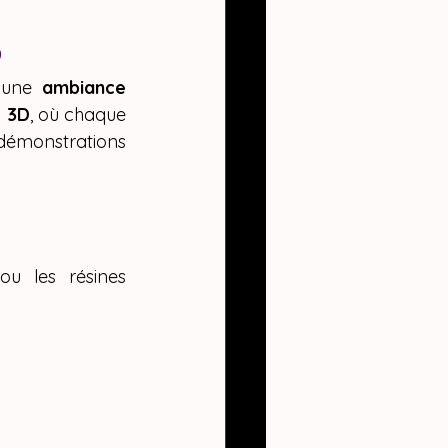
D
 une 
ambiance 
e 3D
, où chaque 
démonstrations 
ou les résines 