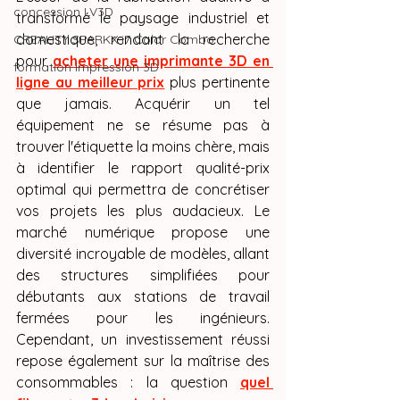
concession LV3D
transformé le paysage industriel et 
domestique, rendant la recherche 
CREALITY SPARKX i7 Color Combo
pour 
acheter une imprimante 3D en 
formation impression 3D
ligne au meilleur prix
 plus pertinente 
que jamais. Acquérir un tel 
équipement ne se résume pas à 
trouver l'étiquette la moins chère, mais 
à identifier le rapport qualité-prix 
optimal qui permettra de concrétiser 
vos projets les plus audacieux. Le 
marché numérique propose une 
diversité incroyable de modèles, allant 
des structures simplifiées pour 
débutants aux stations de travail 
fermées pour les ingénieurs. 
Cependant, un investissement réussi 
repose également sur la maîtrise des 
consommables : la question 
quel 