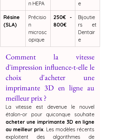
n HEPA
e
Résine 
Précisio
250€ - 
Bijoutie
(SLA)
n 
800€
rs et 
microsc
Dentair
opique
e
Comment la vitesse 
d'impression influence-t-elle le 
choix d'acheter une 
imprimante 3D en ligne au 
meilleur prix ?
La vitesse est devenue le nouvel 
étalon-or pour quiconque souhaite 
acheter une imprimante 3D en ligne 
au meilleur prix
. Les modèles récents 
exploitent des algorithmes de 