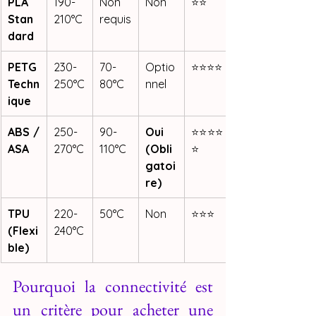
PLA 
190-
Non 
Non
⭐⭐
Stan
210°C
requis
dard
PETG 
230-
70-
Optio
⭐⭐⭐⭐
Techn
250°C
80°C
nnel
ique
ABS / 
250-
90-
Oui 
⭐⭐⭐⭐
ASA
270°C
110°C
(Obli
⭐
gatoi
re)
TPU 
220-
50°C
Non
⭐⭐⭐
(Flexi
240°C
ble)
Pourquoi la connectivité est 
un critère pour acheter une 