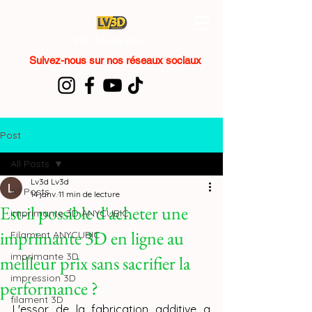
LV3D Montpellier
Suivez-nous sur nos réseaux sociaux
Post
All Posts
Lv3d Lv3d
All Posts
14 janv.
11 min de lecture
Est-il possible d'acheter une
imprimante 3D ANYCUBIC
imprimante 3D en ligne au
Filament ANYCUBIC
imprimante 3D
meilleur prix sans sacrifier la
impression 3D
performance ?
filament 3D
L'essor de la fabrication additive a 