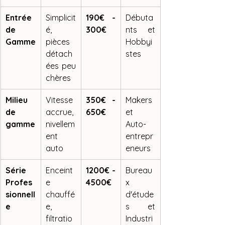
Entrée 
Simplicit
190€ - 
Débuta
de 
é, 
300€
nts et 
Gamme
pièces 
Hobbyi
détach
stes
ées peu 
chères
Milieu 
Vitesse 
350€ - 
Makers 
de 
accrue, 
650€
et 
gamme
nivellem
Auto-
ent 
entrepr
auto
eneurs
Série 
Enceint
1200€ - 
Bureau
Profes
e 
4500€
x 
sionnell
chauffé
d'étude
e
e, 
s et 
filtratio
Industri