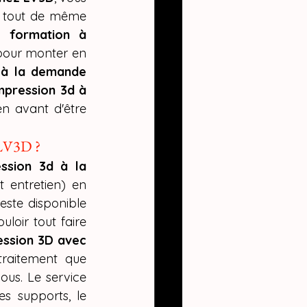
t tout de même 
e formation à 
 pour monter en 
 à la demande 
mpression 3d à 
n avant d'être 
z LV3D ?
ssion 3d à la 
 entretien) en 
este disponible 
loir tout faire 
ession 3D avec 
raitement que 
us. Le service 
es supports, le 