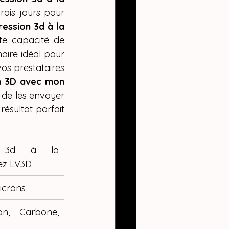
ois jours pour 
ession 3d à la 
te capacité de 
aire idéal pour 
s prestataires 
n 3D avec mon 
 de les envoyer 
résultat parfait 
n 3d à la 
ez LV3D
icrons
on, Carbone, 