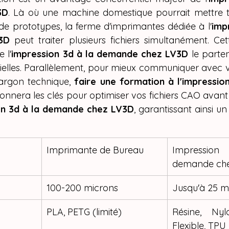
3D
. Là où une machine domestique pourrait mettre tr
de prototypes, la ferme d'imprimantes dédiée à l'
impr
3D
 peut traiter plusieurs fichiers simultanément. Cet
e l'
impression 3d à la demande chez LV3D
 le parten
rielles. Parallèlement, pour mieux communiquer avec vo
argon technique, 
faire une formation à l'impressio
onnera les clés pour optimiser vos fichiers CAO avant
on 3d à la demande chez LV3D
, garantissant ainsi un 
Imprimante de Bureau
Impressio
demande ch
100-200 microns
Jusqu'à 25 m
PLA, PETG (limité)
Résine, Nyl
Flexible, TPU