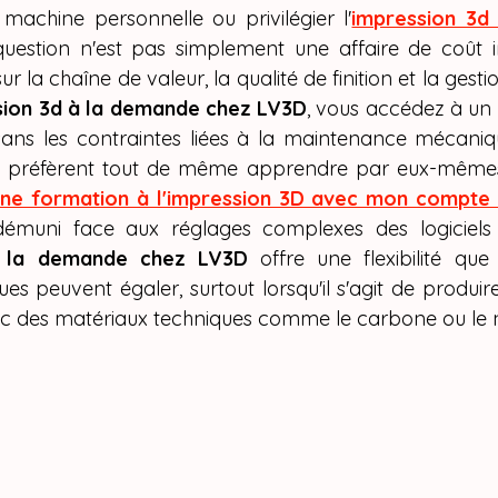
Y SPARKX i7 Colo
machine personnelle ou privilégier l'
impression 3d
question n'est pas simplement une affaire de coût ini
 impression 3D
r la chaîne de valeur, la qualité de finition et la gest
sion 3d à la demande chez LV3D
, vous accédez à un
sans les contraintes liées à la maintenance mécaniq
s préfèrent tout de même apprendre par eux-mêmes, e
une formation à l'impression 3D avec mon compte
démuni face aux réglages complexes des logiciels 
à la demande chez LV3D
 offre une flexibilité qu
s peuvent égaler, surtout lorsqu'il s'agit de produire
ec des matériaux techniques comme le carbone ou le 