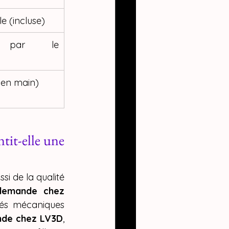
le (incluse)
é par le 
 en main)
it-elle une 
 de la qualité 
demande chez 
tés mécaniques 
nde chez LV3D
, 