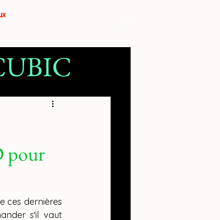
aux
MENU
YCUBIC
mante 3D
D pour
e ces dernières 
der s'il vaut 