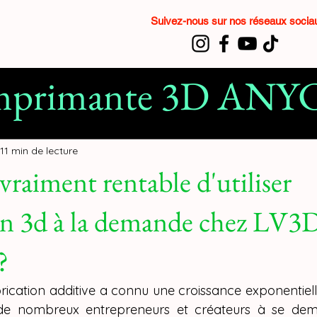
Suivez-nous sur nos réseaux soci
mprimante 3D AN
t ANYCUBIC
impri
11 min de lecture
vraiment rentable d'utiliser
n 3D
filament 3D
on 3d à la demande chez LV3
on LV3D
?
brication additive a connu une croissance exponentiell
de nombreux entrepreneurs et créateurs à se deman