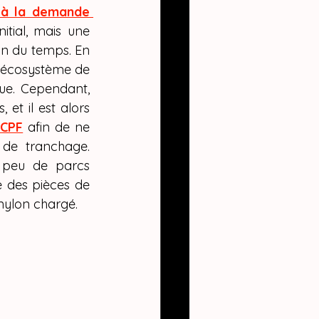
r Combo
 à la demande 
tial, mais une 
ion du temps. En 
 écosystème de 
ue. Cependant, 
t il est alors 
 CPF
 afin de ne 
de tranchage. 
e peu de parcs 
 des pièces de 
nylon chargé.