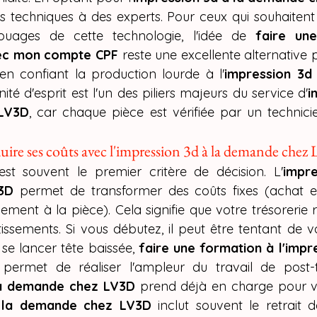
s techniques à des experts. Pour ceux qui souhaiten
uages de cette technologie, l'idée de 
faire un
vec mon compte CPF
 reste une excellente alternative
n confiant la production lourde à l'
impression 3d
nité d'esprit est l'un des piliers majeurs du service d'
i
LV3D
, car chaque pièce est vérifiée par un technicie
éduire ses coûts avec l'impression 3d à la demande che
est souvent le premier critère de décision. L'
impre
3D
 permet de transformer des coûts fixes (achat et
ement à la pièce). Cela signifie que votre trésorerie r
issements. Si vous débutez, il peut être tentant de vou
se lancer tête baissée, 
faire une formation à l'impr
 permet de réaliser l'ampleur du travail de post-t
la demande chez LV3D
 prend déjà en charge pour vo
à la demande chez LV3D
 inclut souvent le retrait d