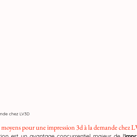
ande chez LV3D
is moyens pour une impression 3d à la demande chez 
tion est un avantage concurrentiel majeur de l'
impr