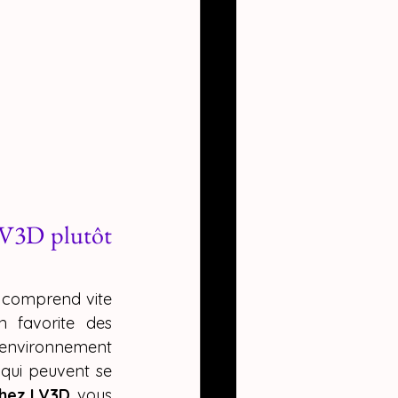
LV3D plutôt 
 comprend vite 
n favorite des 
 environnement 
ui peuvent se 
chez LV3D
, vous 