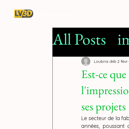
LV3D Montpellier
All Posts
i
Filamen
Loubna diib
2 févr.
Est-ce que 
impressio
l'impressi
concessi
ses projets 
Le secteur de la fa
années, poussant 