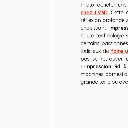
CREALIT
mieux acheter une 
chez LV3D
. Cette 
formation
réflexion profonde su
choisissant l'
impres
haute technologie 
certains passionné
judicieux de 
faire 
pas se retrouver 
L'
impression 3d 
machines domestique
grande taille ou av