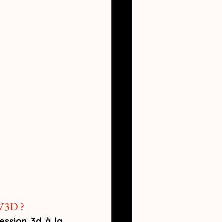
LV3D ?
ession 3d à la 