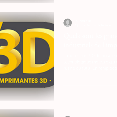
budgets, des modèles comme
solution abordable et comp
dans le clonage d'objets du
Loubna diib
3 juin
16 min de lecture
Quels sont les gran
industriels de l'im
L'impression 3D s'impose 
technologique majeure qui r
l'usine du futur. En remplaça
infrastructures traditionnelle
numérique, elle apporte des
de compétitivité, de souvera
écologique des entreprises.