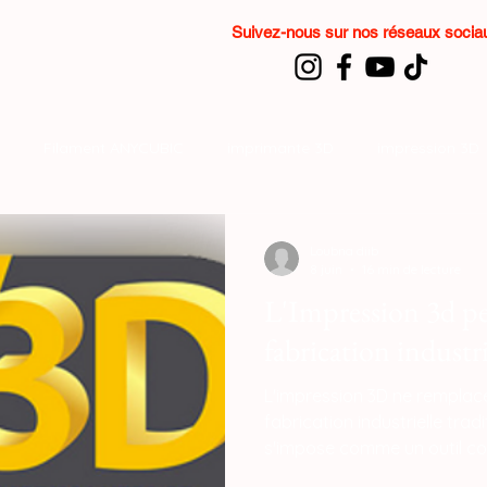
Suivez-nous sur nos réseaux soci
Filament ANYCUBIC
imprimante 3D
impression 3D
SPARKX i7 Color Combo
formation impression 3D
Loubna diib
8 juin
16 min de lecture
L'Impression 3d pe
fabrication industri
L'impression 3D ne remplac
fabrication industrielle tradi
s'impose comme un outil c
en redéfinissant la producti