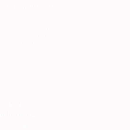
ncontournable pour
s ?
e est devenue incontournable
2026 car elle leur permet de
tructures en éliminant les
et d'entrée industriel
sant des coûts prohibitifs
es d'injection ou à la sous-
 la flexibilité d'internaliser le
oduire des séries de pièces
u
réelle de
r les petites
e croissance ?