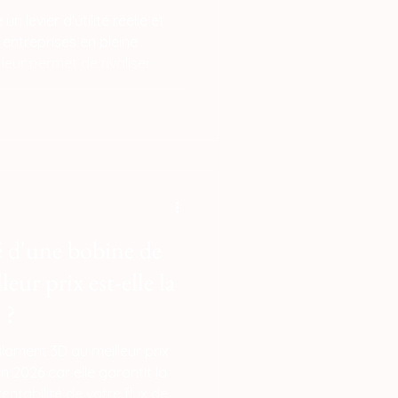
n levier d'utilité réelle et
 entreprises en pleine
 leur permet de rivaliser
roupes sans mobiliser de
t les barrières financières
s — qui imposent des frais
u des investissements
d'injection
é d'une bobine de
eur prix est-elle la
 ?
ilament 3D au meilleur prix
en 2026 car elle garantit la
rentabilité de votre flux de