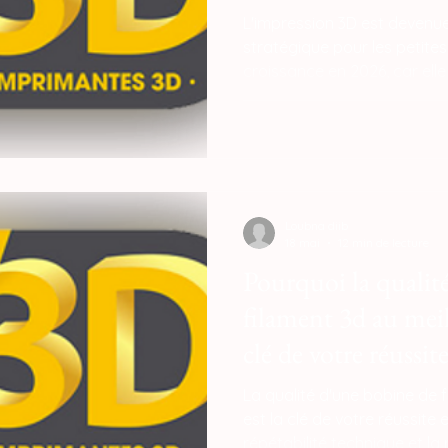
L'impression 3D est devenue u
stratégique pour les petites
croissance en 2026, car elle
d'agilité avec les grands g
lourds capitaux. En éliminan
des méthodes traditionnelle
de sous-traitance élevés o
prohibitifs dans des moules 
Loubna diib
18 mai
12 min de lecture
Pourquoi la qualit
filament 3d au meill
clé de votre réussite
La qualité d'une bobine de f
est la clé de votre réussite 
répétabilité technique et la 