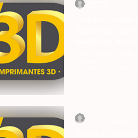
Loubna diib
2 juin
19 min de lecture
Comment choisir l'
d'impression 3d id
moderniser une usi
Choisir l'infrastructure d'i
moderniser une usine en 202
capacité de production sur 
de précision géométrique et
chaîne de valeur. L'épine d
repose sur le déploiement 
dotées de cinématiques Co
Loubna diib
19 mai
15 min de lecture
Pourquoi l'Impress