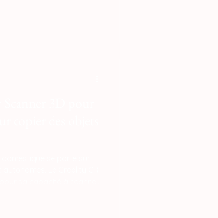
éthodes conventionnelles
tion restent indétrônables
e en très haute série grâce
mement bas, la fabrication
eu dès qu'il s'agit d'
ur Scanner 3D pour
 copier des objets
e domestique se porte sur
t autonomes. Le Creality CR-
 pour sa capacité à scanner
tandis que le Revopoint
r son écran intégré qui
teur. Pour les petits