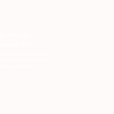
 le Ferret Pro offrent une
acte, parfaite pour débuter
 quotidien ou la réparation s
ds avantages
pression 3d ?
en 2026 comme une rupture
edéfinit les standards de
nt la rigidité des
s par la flexibilité du
 réponses directes aux défis
ineté et de transition