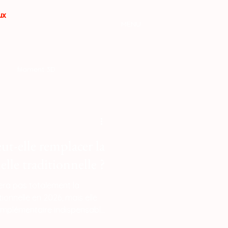
aux
MENU
filament 3D
ut-elle remplacer la
elle traditionnelle ?
era pas totalement la
tionnelle en 2026, mais elle
omplémentaire indispensable
on de petites séries et de