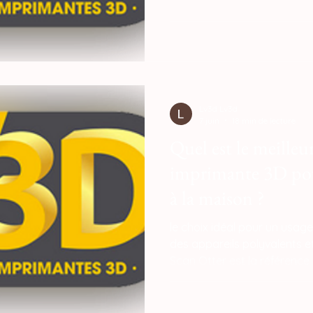
pièces sur mesure. Si les m
comme le moulage par injec
pour la production de mass
à des coûts unitaires extrê
additive brise les règles du j
Lv3d Lv3d
7 juin
18 min de lecture
Quel est le meille
imprimante 3D pour
à la maison ?
le choix idéal pour un usag
des appareils polyvalents e
Scan Otter est la référence
toutes les tailles d'objets, 
MIRACO Plus se distingue pa
permet de se passer d'ordina