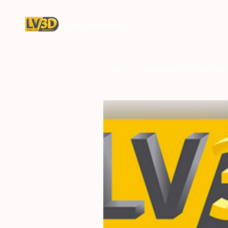
LV3D Montpellier
All Posts
imprimante 3D ANYCUBIC
concession LV3D
CREALITY 