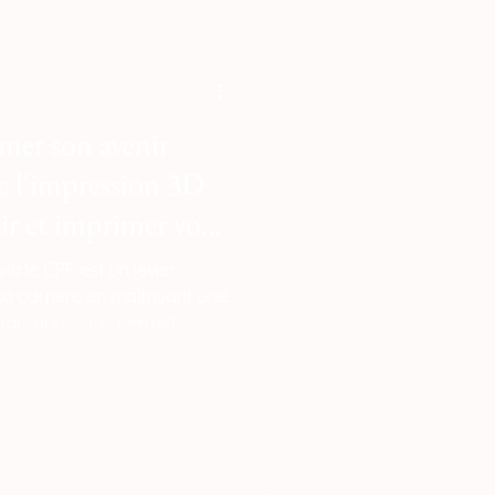
acile à imprimer
er son avenir
ec l'impression 3D
ir et imprimer vos
mprimante 3d grâce
ia le CPF est un levier
F ?
a carrière en maîtrisant une
 parcours vous permet
chnique concrète, faisant de
olyvalent, capable de
olutions sur mesure aussi
ionnel que pour vos projets