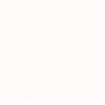
infrastructure
éale pour
ne ?
mpression 3D idéale pour
6 impose d'aligner la
les exigences de réactivité,
 de rentabilité de votre
orsale de cette modernisation
de fermes d'imprimantes
reXY haute performance
ion 3d industrielle