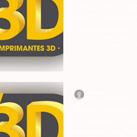
est-elle devenue i
les PME innovante
L'impression 3D industriell
pour les PME innovantes en 
rivaliser avec les grandes s
barrières financières du tick
traditionnel. En s'affranchis
liés à la fabrication de moul
traitance d'usinage, elle offre
prototypage rapide et de pr
techniques fonctionnelles o
Loubna diib
19 mai
16 min de lecture
Quelle est l'utilité 
l'Impression 3d pou
entreprises en plein