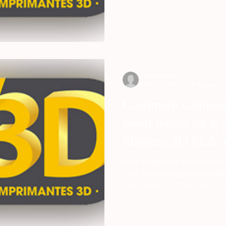
production. Un matériau fia
micrométrique de ±0,02 mm,
homogène et un débit const
SparkX i7, éliminant les déf
pourraient compromettre 
conception paramétrique.
Loubna diib
18 mai
15 min de lecture
Comment comparer
savoir lequel est le 
filament 3D PLA o
Pour comparer les coûts et d
cher, il faut regarder au-de
l'étiquette. En 2026, le PLA 
l'achat, avec un prix moyen 
kilo, contre 18 € à 28 € pou
comparatif rigoureux doit in