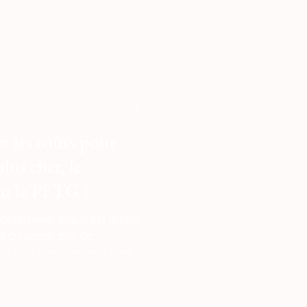
ble, affichant une tolérance
 assure une fusion
ant sur votre Creality
auts de surface qui
vos assemblages en
 les coûts pour
plus cher, le
u le PETG ?
éterminer lequel est le plus
là du simple prix de
reste l'option la moins chère à
situé entre 15 € et 22 € le
r le PETG. Cependant, un
clure le taux d'échec et la