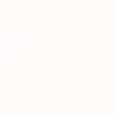
infrastructure
éale pour
ne ?
mpression 3D idéale pour
6 impose d'aligner la
les exigences de réactivité,
 de rentabilité de votre
orsale de cette modernisation
de fermes d'imprimantes
reXY haute performance