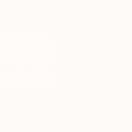
 inclure le coût du
simple à imprimer, ce qui
échecs pour les débutants.
alyser en détail
her, le filament 3D
nt de lancer sa
 le plus cher entre le PLA et
riser la rentabilité d'une
at initial n'est qu'une partie
i le PLA s'impose comme
 à la commande — avec des
 22 € le kilo contre 18 € à 28
se approfondie révèle des
ent final