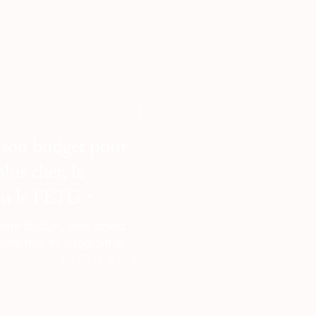
situé entre 15 € et 22 € le
r le PETG. Cependant, un
clure le taux d'échec et la
acile à imprimer
son budget pour
plus cher, le
u le PETG ?
votre budget, vous devez
mme tout en intégrant le
mpressions. En 2026, le PLA
hère à l'achat, avec des
 entre 15 € et 22 € le kilo,
ntre 18 € et 28 €.