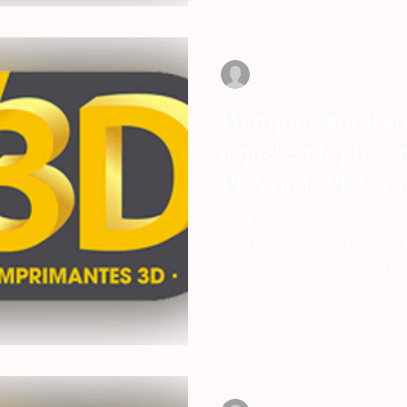
Cependant, votre calcul doit
gaspillage : le PLA est plus 
réduit les pertes liées aux 
Loubna diib
15 mai
13 min de lecture
Pourquoi faut-il an
lequel est le plus c
PLA ou le PETG ava
production ?
Analyser en détail lequel est
le PETG est crucial pour sécu
production, car le coût d'ach
de l'équation financière. S
l'option la moins onéreuse
tarifs oscillant entre 15 € et
€ pour le PETG — une analy
disparités sur le coût de revi
Loubna diib