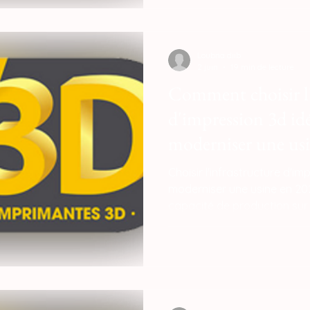
Loubna diib
2 juin
19 min de lecture
Comment choisir l'
d'impression 3d id
moderniser une usi
Choisir l'infrastructure d'i
moderniser une usine en 202
capacité de production sur 
de précision géométrique et
chaîne de valeur. L'épine d
repose sur le déploiement 
dotées de cinématiques Co