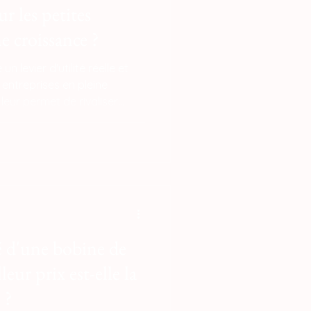
r les petites
e croissance ?
n levier d'utilité réelle et
 entreprises en pleine
 leur permet de rivaliser
roupes sans mobiliser de
t les barrières financières
s — qui imposent des frais
u des investissements
d'injection
é d'une bobine de
eur prix est-elle la
 ?