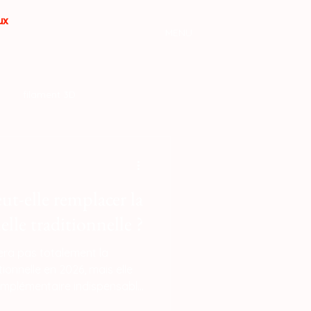
aux
MENU
filament 3D
ut-elle remplacer la
elle traditionnelle ?
era pas totalement la
tionnelle en 2026, mais elle
omplémentaire indispensable
on de petites séries et de