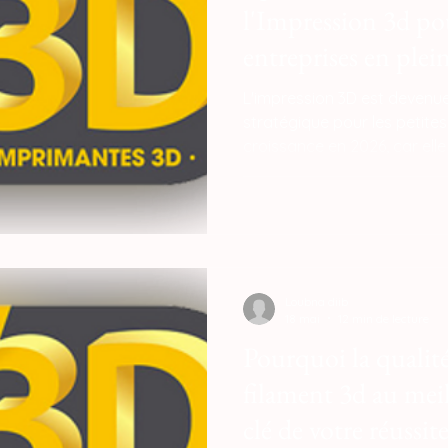
l'Impression 3d pou
entreprises en plein
L'impression 3D est devenue u
stratégique pour les petites
croissance en 2026, car elle
d'agilité avec les grands g
lourds capitaux. En éliminan
des méthodes traditionnelle
de sous-traitance élevés o
prohibitifs dans des moules 
Loubna diib
18 mai
12 min de lecture
Pourquoi la qualit
filament 3d au meill
clé de votre réussite