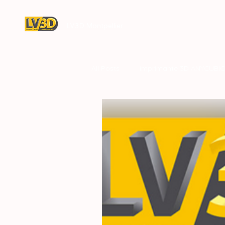
LV3D Montpellier
All Posts
imprimante 3D ANYCUBIC
concession LV3D
CREALITY 