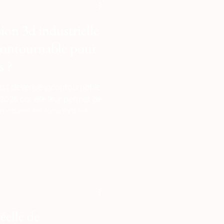
ion 3d industrielle
ncontournable pour
s ?
e est devenue incontournable
2026 car elle leur permet de
tructures en éliminant les
et d'entrée industriel
sant des coûts prohibitifs
es d'injection ou à la sous-
 la flexibilité d'internaliser le
oduire des séries de pièces
u
réelle de