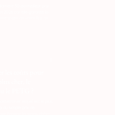
ilament 3D au meilleur prix
en 2026 car elle garantit la
rentabilité de votre flux de
ble, affichant une tolérance
 assure une fusion
ant sur votre Creality
auts de surface qui
vos assemblages en
 les coûts pour
plus cher, le
u le PETG ?
éterminer lequel est le plus
là du simple prix de
reste l'option la moins chère à