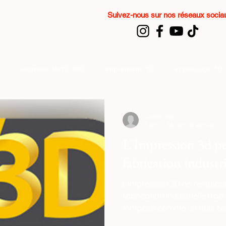
Suivez-nous sur nos réseaux soci
Filament ANYCUBIC
imprimante 3D
impression 3D
SPARKX i7 Color Combo
formation impression 3D
Loubna diib
8 juin
16 min de lecture
L'Impression 3d pe
fabrication industri
L'impression 3D ne remplac
fabrication industrielle tradi
s'impose comme un outil c
en redéfinissant la producti