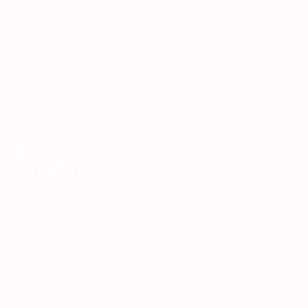
éthodes conventionnelles
tion restent indétrônables
e en très haute série grâce
mement bas, la fabrication
eu dès qu'il s'agit d'
ds avantages
pression 3d ?
en 2026 comme une rupture
edéfinit les standards de
nt la rigidité des
s par la flexibilité du
 réponses directes aux défis
ineté et de transition