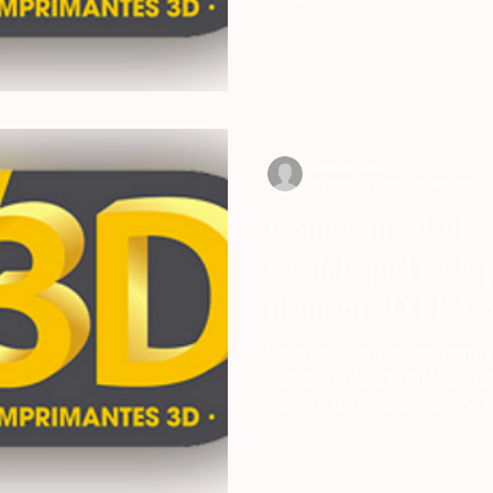
l'achat, avec un prix moyen 
kilo, contre 18 € à 28 € pou
comparatif rigoureux doit in
durabilité : le PLA est plus f
Loubna diib
15 mai
14 min de lecture
Comment calculer 
savoir lequel est le 
filament 3D PLA o
Pour calculer précisément 
comparer le prix au kilogra
facteur de réussite de vos i
demeure l'option la moins c
tarifs oscillant généralement
tandis que le PETG se situe e