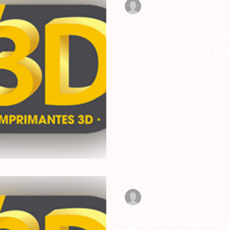
Loubna diib
19 mai
15 min de lecture
Pourquoi l'Impress
est-elle devenue i
les PME innovante
L'impression 3D industriell
pour les PME innovantes en 
rivaliser avec les grandes s
barrières financières du tick
traditionnel. En s'affranchis
liés à la fabrication de moul
traitance d'usinage, elle offre
prototypage rapide et de pr
techniques fonctionnelles o
Loubna diib
19 mai
16 min de lecture
Quelle est l'utilité 