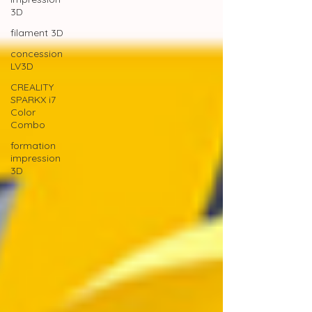
3D
filament 3D
concession
LV3D
CREALITY
SPARKX i7
Color
Combo
formation
impression
3D