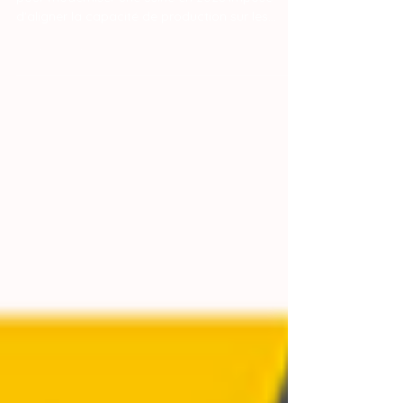
d'impression 3d idéale pour
moderniser une usine ?
Choisir l'infrastructure d'impression 3D idéale
pour moderniser une usine en 2026 impose
d'aligner la capacité de production sur les
exigences de réactivité, de précision
géométrique et de rentabilité de votre chaîne
de valeur. L'épine dorsale de cette
modernisation repose sur le déploiement de
fermes d'imprimantes dotées de cinématiques
CoreXY haute performance