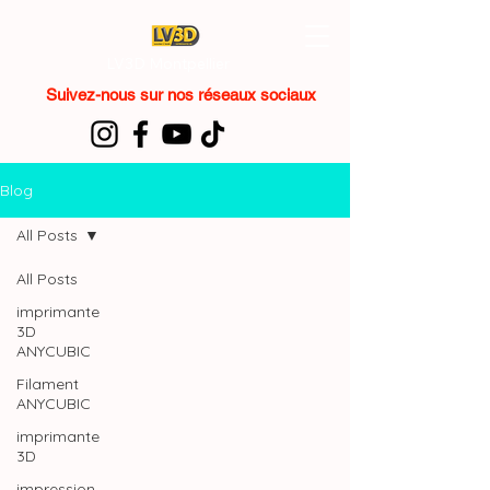
LV3D Montpellier
Suivez-nous sur nos réseaux sociaux
Blog
All Posts
All Posts
imprimante
3D
ANYCUBIC
Filament
ANYCUBIC
imprimante
3D
impression