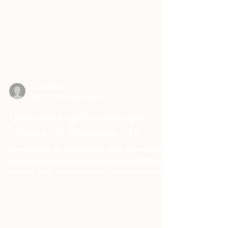
Loubna diib
3 juin
16 min de lecture
Quels sont les grands avantages
industriels de l'impression 3d ?
L'impression 3D s'impose en 2026 comme une
rupture technologique majeure qui redéfinit les
standards de l'usine du futur. En remplaçant la
rigidité des infrastructures traditionnelles par la