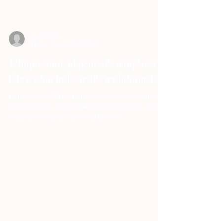
Loubna diib
8 juin
16 min de lecture
L'Impression 3d peut-elle remplacer la
fabrication industrielle traditionnelle ?
L'impression 3D ne remplacera pas totalement
la fabrication industrielle traditionnelle en 2026,
mais elle s'impose comme un outil
complémentaire indispensable en redéfinissant
la production de petites séries et de pièces sur
mesure. Si les méthodes conventionnelles
comme le moulage par injection restent
indétrônables pour la production de masse en
très haute série grâce à des coûts unitaires
extrêmement bas, la fabrication additive brise
les règles du jeu dès qu'il s'agit d'