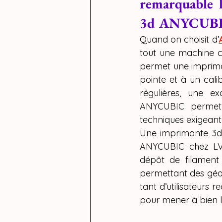
CREALIT
remarquable l
3d ANYCUBIC
formation
Quand on choisit d’
tout une machine c
permet une imprima
pointe et à un cal
régulières, une ex
ANYCUBIC permet 
techniques exigeant
Une imprimante 3d 
ANYCUBIC chez LV3D
dépôt de filament
permettant des géom
tant d’utilisateurs
pour mener à bien l