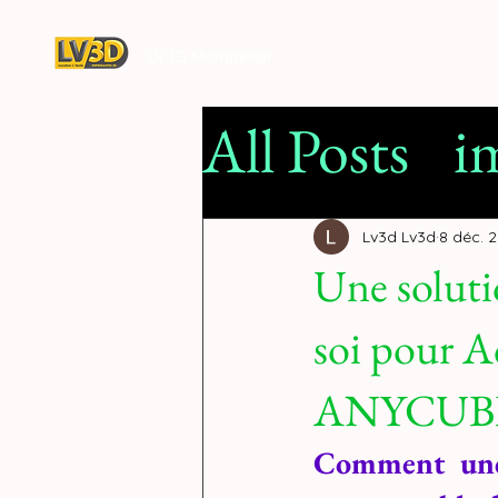
LV3D Montpellier
All Posts
i
Filamen
Lv3d Lv3d
8 déc. 
Une soluti
impressio
soi pour 
concessi
ANYCUBIC
Comment une 