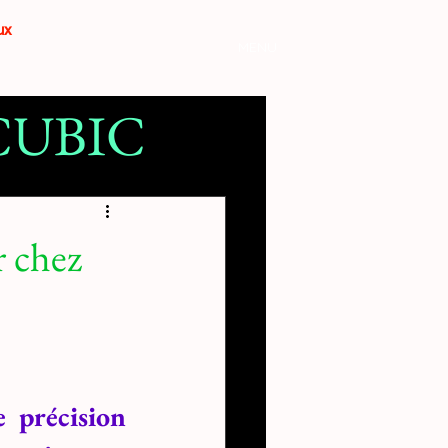
aux
MENU
YCUBIC
mante 3D
r chez
précision 