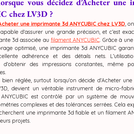
Y SPARKX i7 Colo
orsque vous décidez d’Acheter une i
 chez LV3D ?
 impression 3D
Acheter une imprimante 3d ANYCUBIC chez LV3D
, o
apable d’assurer une grande précision, et c’est exa
nte 3d associée au 
filament ANYCUBIC
. Grâce à une
ibrage optimisé, une imprimante 3d ANYCUBIC garant
cellente adhérence et des détails nets. L’utilisati
d’obtenir des impressions constantes, même pou
es.
bien réglée, surtout lorsqu’on décide d’Acheter une
, devient un véritable instrument de micro-fabric
 ANYCUBIC est contrôlé par un système de mouve
étries complexes et des tolérances serrées. Cela exp
 recherchent une imprimante 3d fiable et un filament A
eurs projets.