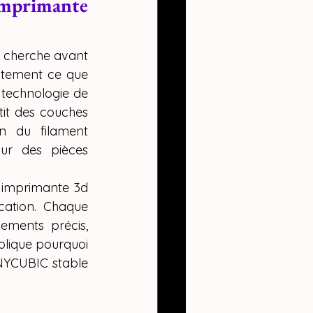
r Combo
mprimante 
n cherche avant 
ctement ce que 
 technologie de 
it des couches 
on du filament 
r des pièces 
 imprimante 3d 
ation. Chaque 
ments précis, 
lique pourquoi 
NYCUBIC stable 