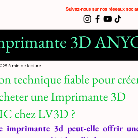
Suivez-nous sur nos réseaux soci
mprimante 3D AN
t ANYCUBIC
impri
2025
8 min de lecture
on technique fiable pour crée
n 3D
filament 3D
Acheter une Imprimante 3D
on LV3D
 chez LV3D ?
imprimante 3d peut-elle offrir une 