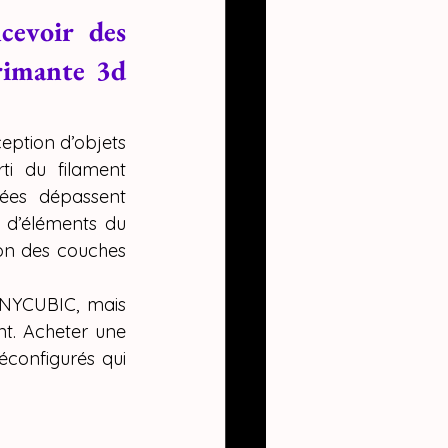
evoir des 
rimante 3d 
ption d’objets 
i du filament 
ées dépassent 
t d’éléments du 
on des couches 
NYCUBIC, mais 
t. Acheter une 
onfigurés qui 