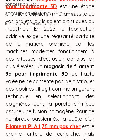
concession LV3D
pour imprimante 3D
 est une étape 
charnière qui détermine la réussite de 
CREALITY SPARKX i7 Color Combo
vos projets, qu'ils soient artistiques ou 
formation impression 3D
industriels. En 2025, la fabrication 
additive exige une régularité parfaite 
de la matière première, car les 
machines modernes fonctionnent à 
des vitesses d'extrusion de plus en 
plus élevées. Un 
magasin de filament 
3d pour imprimante 3D
 de haute 
volée ne se contente pas de distribuer 
des bobines ; il agit comme un garant 
technique en sélectionnant des 
polymères dont la pureté chimique 
assure une fusion homogène. Pour de 
nombreux passionnés, la quête d'un 
Filament PLA 1,75 mm pas cher
 est le 
premier critère de recherche, mais 