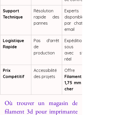
Support 
Résolution 
Experts 
Technique
rapide des 
disponibles 
pannes
par chat ou 
email
Logistique 
Pas d'arrêt 
Expédition 
Rapide
de 
sous 24h 
production
avec stock 
réel
Prix 
Accessibilité 
Compétitif
des projets
Filament PLA 
1,75 mm pas 
cher
Où trouver un magasin de 
filament 3d pour imprimante 