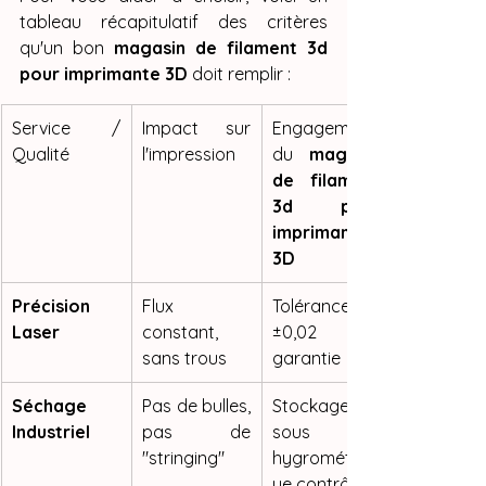
tableau récapitulatif des critères 
qu'un bon 
magasin de filament 3d 
pour imprimante 3D
 doit remplir :
Service / 
Impact sur 
Engagement 
Qualité
l'impression
du 
magasin 
de filament 
3d pour 
imprimante 
3D
Précision 
Flux 
Tolérance de 
Laser
constant, 
±0,02 mm 
sans trous
garantie
Séchage 
Pas de bulles, 
Stockage 
Industriel
pas de 
sous vide 
"stringing"
hygrométriq
ue contrôlé