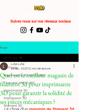
LV3D Montpellier
Suivez-nous sur nos réseaux sociaux
Post
All Posts
Lv3d Lv3d
All Posts
24 déc. 2025
12 min de lecture
Quel est le meilleur magasin de
imprimante 3D ANYCUBIC
filament 3d pour imprimante
Filament ANYCUBIC
imprimante 3D
3D pour garantir la solidité de
impression 3D
ses pièces mécaniques ?
filament 3D
Le choix d'un 
magasin de filament 3d 