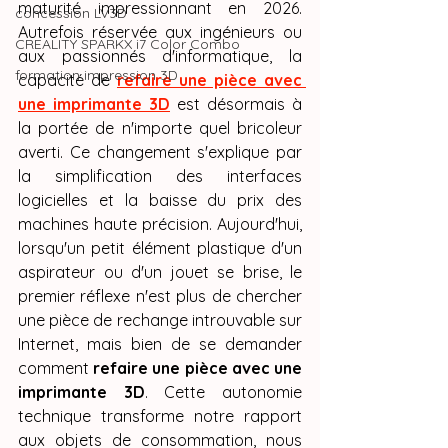
maturité impressionnant en 2026. 
concession LV3D
Autrefois réservée aux ingénieurs ou 
CREALITY SPARKX i7 Color Combo
aux passionnés d'informatique, la 
formation impression 3D
capacité de 
refaire une pièce avec 
une imprimante 3D
 est désormais à 
la portée de n'importe quel bricoleur 
averti. Ce changement s'explique par 
la simplification des interfaces 
logicielles et la baisse du prix des 
machines haute précision. Aujourd'hui, 
lorsqu'un petit élément plastique d'un 
aspirateur ou d'un jouet se brise, le 
premier réflexe n'est plus de chercher 
une pièce de rechange introuvable sur 
Internet, mais bien de se demander 
comment 
refaire une pièce avec une 
imprimante 3D
. Cette autonomie 
technique transforme notre rapport 
aux objets de consommation, nous 