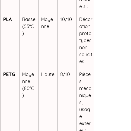
e 3D
PLA
Basse 
Moye
10/10
Décor
(55°C
nne
ation, 
)
proto
types 
non 
sollicit
és
PETG
Moye
Haute
8/10
Pièce
nne 
s 
(80°C
méca
)
nique
s, 
usag
e 
extéri
eur