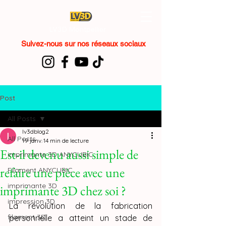
LV3D Montpellier
Suivez-nous sur nos réseaux sociaux
Post
All Posts
lv3dblog2
All Posts
19 janv.
14 min de lecture
Est-il devenu aussi simple de
imprimante 3D ANYCUBIC
refaire une pièce avec une
Filament ANYCUBIC
imprimante 3D
imprimante 3D chez soi ?
impression 3D
La révolution de la fabrication 
filament 3D
personnelle a atteint un stade de 