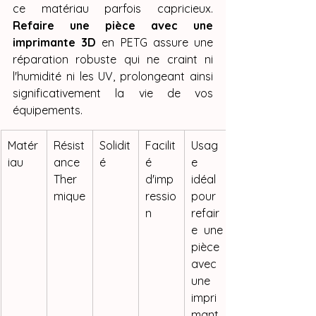
ce matériau parfois capricieux. 
Refaire une pièce avec une 
imprimante 3D
 en PETG assure une 
réparation robuste qui ne craint ni 
l'humidité ni les UV, prolongeant ainsi 
significativement la vie de vos 
équipements.
Matér
Résist
Solidit
Facilit
Usag
iau
ance 
é
é 
e 
Ther
d'imp
idéal 
mique
ressio
pour 
n
refair
e une 
pièce 
avec 
une 
impri
mant