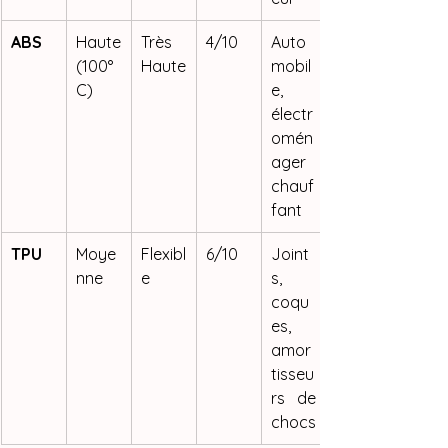
ABS
Haute 
Très 
4/10
Auto
(100°
Haute
mobil
C)
e, 
électr
omén
ager 
chauf
fant
TPU
Moye
Flexibl
6/10
Joint
nne
e
s, 
coqu
es, 
amor
tisseu
rs de 
chocs