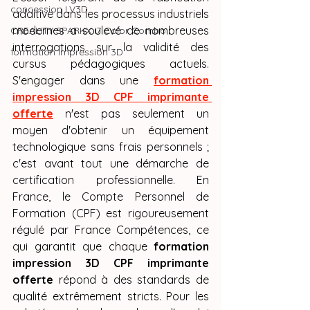
concession LV3D
additive dans les processus industriels 
modernes a soulevé de nombreuses 
CREALITY SPARKX i7 Color Combo
interrogations sur la validité des 
formation impression 3D
cursus pédagogiques actuels. 
S'engager dans une 
formation 
impression 3D CPF imprimante 
offerte
 n'est pas seulement un 
moyen d'obtenir un équipement 
technologique sans frais personnels ; 
c'est avant tout une démarche de 
certification professionnelle. En 
France, le Compte Personnel de 
Formation (CPF) est rigoureusement 
régulé par France Compétences, ce 
qui garantit que chaque 
formation 
impression 3D CPF imprimante 
offerte
 répond à des standards de 
qualité extrêmement stricts. Pour les 