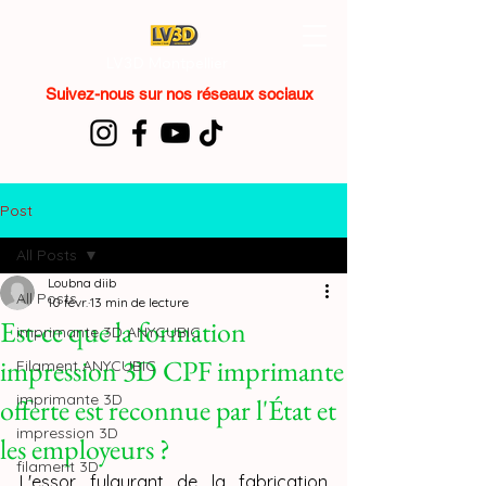
LV3D Montpellier
Suivez-nous sur nos réseaux sociaux
Post
All Posts
Loubna diib
All Posts
10 févr.
13 min de lecture
Est-ce que la formation
imprimante 3D ANYCUBIC
impression 3D CPF imprimante
Filament ANYCUBIC
imprimante 3D
offerte est reconnue par l'État et
impression 3D
les employeurs ?
filament 3D
L'essor fulgurant de la fabrication 