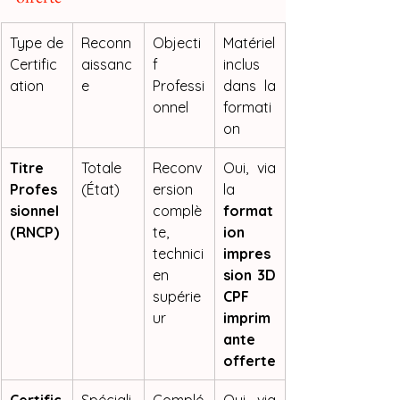
Type de 
Reconn
Objecti
Matériel 
Certific
aissanc
f 
inclus 
ation
e
Professi
dans la 
onnel
formati
on
Titre 
Totale 
Reconv
Oui, via 
Profes
(État)
ersion 
la 
sionnel 
complè
format
(RNCP)
te, 
ion 
technici
impres
en 
sion 3D 
supérie
CPF 
ur
imprim
ante 
offerte
Certific
Spéciali
Complé
Oui, via 