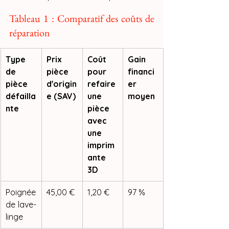
Tableau 1 : Comparatif des coûts de 
réparation
Type 
Prix 
Coût 
Gain 
de 
pièce 
pour 
financi
pièce 
d'origin
refaire 
er 
défailla
e (SAV)
une 
moyen
nte
pièce 
avec 
une 
imprim
ante 
3D
Poignée 
45,00 €
1,20 €
97 %
de lave-
linge