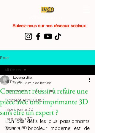
LV3D Montpellier
Suivez-nous sur nos réseaux sociaux
Post
All Posts
Loubna diib
All Posts
13 mai
16 min de lecture
Comment réussir à refaire une
imprimante 3D ANYCUBIC
pièce avec une imprimante 3D
Filament ANYCUBIC
imprimante 3D
sans être un expert ?
impression 3D
L'un des défis les plus passionnants 
filament 3D
pour un bricoleur moderne est de 