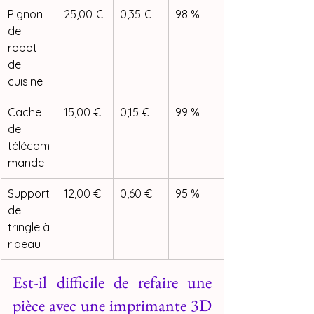
Pignon 
25,00 €
0,35 €
98 %
de 
robot 
de 
cuisine
Cache 
15,00 €
0,15 €
99 %
de 
télécom
mande
Support 
12,00 €
0,60 €
95 %
de 
tringle à 
rideau
Est-il difficile de refaire une 
pièce avec une imprimante 3D 