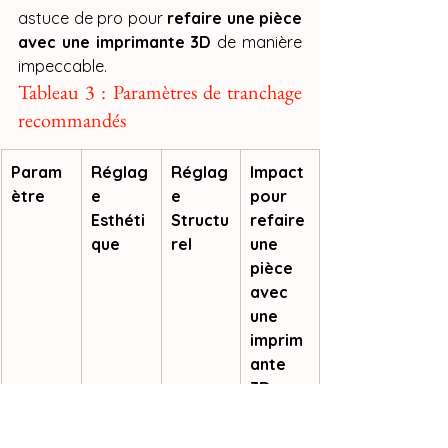
astuce de pro pour 
refaire une pièce 
avec une imprimante 3D
 de manière 
impeccable.
Tableau 3 : Paramètres de tranchage 
recommandés
Param
Réglag
Réglag
Impact 
ètre
e 
e 
pour 
Esthéti
Structu
refaire 
que
rel
une 
pièce 
avec 
une 
imprim
ante 
3D
Épaisse
2 lignes 
4 à 6 
Augme