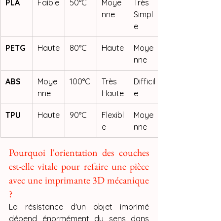
PLA
Faible
50°C
Moye
Très 
nne
Simpl
e
PETG
Haute
80°C
Haute
Moye
nne
ABS
Moye
100°C
Très 
Difficil
nne
Haute
e
TPU
Haute
90°C
Flexibl
Moye
e
nne
Pourquoi l'orientation des couches 
est-elle vitale pour refaire une pièce 
avec une imprimante 3D mécanique 
?
La résistance d'un objet imprimé 
dépend énormément du sens dans 