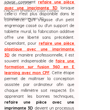
savoir comment 
refaire une pièce 
concession LV3D
avec une imprimante 3D
 lorsque 
CREALITY SPARKX i7 Color Combo
celle-ci n'est plus disponible dans le 
formation impression 3D
commerce. Qu'il s'agisse d'un petit 
engrenage cassé ou d'un support de 
tablette mural, la fabrication additive 
offre une liberté sans précédent. 
Cependant, pour 
refaire une pièce 
plastique avec une imprimante 
3D
 de manière professionnelle, il est 
souvent indispensable de 
faire une 
formation sur fusion 360 en E 
learning avec mon CPF
. Cette étape 
permet de maîtriser la conception 
assistée par ordinateur afin que 
chaque millimètre soit respecté. En 
apprenant les bonnes techniques, 
refaire une pièce avec une 
imprimante 3D
 devient un processus 