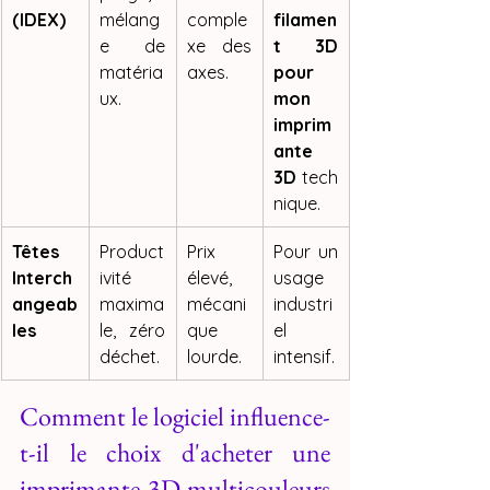
(IDEX)
mélang
comple
filamen
e de 
xe des 
t 3D 
matéria
axes.
pour 
ux.
mon 
imprim
ante 
3D
 tech
nique.
Têtes 
Product
Prix 
Pour un 
Interch
ivité 
élevé, 
usage 
angeab
maxima
mécani
industri
les
le, zéro 
que 
el 
déchet.
lourde.
intensif.
Comment le logiciel influence-
t-il le choix d'acheter une 
imprimante 3D multicouleurs 