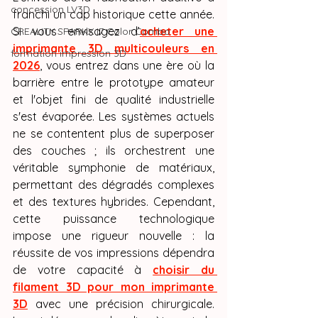
concession LV3D
franchi un cap historique cette année. 
Si vous envisagez d’
acheter une 
CREALITY SPARKX i7 Color Combo
imprimante 3D multicouleurs en 
formation impression 3D
2026
, vous entrez dans une ère où la 
barrière entre le prototype amateur 
et l'objet fini de qualité industrielle 
s'est évaporée. Les systèmes actuels 
ne se contentent plus de superposer 
des couches ; ils orchestrent une 
véritable symphonie de matériaux, 
permettant des dégradés complexes 
et des textures hybrides. Cependant, 
cette puissance technologique 
impose une rigueur nouvelle : la 
réussite de vos impressions dépendra 
de votre capacité à 
choisir du 
filament 3D pour mon imprimante 
3D
 avec une précision chirurgicale. 