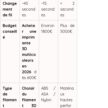
Change
~45 
~15 
< 2 
ment 
second
second
second
de fil
es
es
es
Budget 
Achete
Environ 
Plus de 
conseill
r une 
1800€
5000€
é
imprim
ante 
3D 
multico
uleurs 
en 
2026
 d
ès 600€
Type 
Choisir 
ABS / 
Matéria
de 
du 
ASA / 
ux 
filamen
filamen
Nylon
hautes 
t
t 3D 
perfor