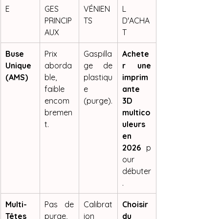
E
GES 
VÉNIEN
L 
PRINCIP
TS
D'ACHA
AUX
T
Buse 
Prix 
Gaspilla
Achete
Unique 
aborda
ge de 
r une 
(AMS)
ble, 
plastiqu
imprim
faible 
e 
ante 
encom
(purge).
3D 
bremen
multico
t.
uleurs 
en 
2026
 p
our 
débuter
.
Multi-
Pas de 
Calibrat
Choisir 
Têtes 
purge, 
ion 
du 