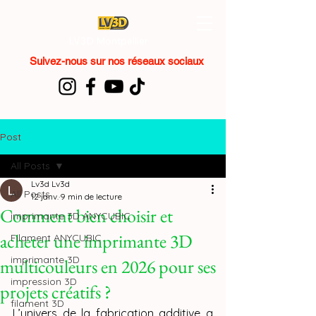
LV3D Montpellier
Suivez-nous sur nos réseaux sociaux
Post
All Posts
Lv3d Lv3d
All Posts
12 janv.
9 min de lecture
Comment bien choisir et
imprimante 3D ANYCUBIC
acheter une imprimante 3D
Filament ANYCUBIC
imprimante 3D
multicouleurs en 2026 pour ses
impression 3D
projets créatifs ?
filament 3D
L’univers de la fabrication additive a 