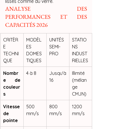
lisses comme du verre.
ANALYSE DES 
PERFORMANCES ET DES 
CAPACITÉS 2026
CRITÈR
MODÈL
UNITÉS 
STATIO
E 
ES 
SEMI-
NS 
TECHNI
DOMES
PRO
INDUST
QUE
TIQUES
RIELLES
Nombr
4 à 8
Jusqu'à 
Illimité 
e de 
16
(mélan
couleur
ge 
s
CMJN)
Vitesse 
500 
800 
1200 
de 
mm/s
mm/s
mm/s
pointe